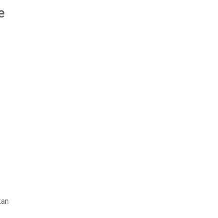
e
kan