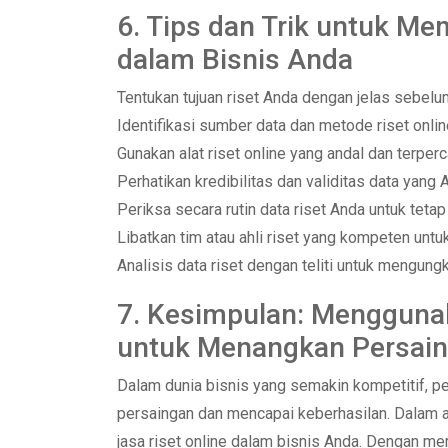
6. Tips dan Trik untuk Me
dalam Bisnis Anda
Tentukan tujuan riset Anda dengan jelas sebel
Identifikasi sumber data dan metode riset onlin
Gunakan alat riset online yang andal dan terperc
Perhatikan kredibilitas dan validitas data yang
Periksa secara rutin data riset Anda untuk teta
Libatkan tim atau ahli riset yang kompeten unt
Analisis data riset dengan teliti untuk mengun
7. Kesimpulan: Menggunak
untuk Menangkan Persain
Dalam dunia bisnis yang semakin kompetitif, pe
persaingan dan mencapai keberhasilan. Dalam art
jasa riset online dalam bisnis Anda. Dengan me