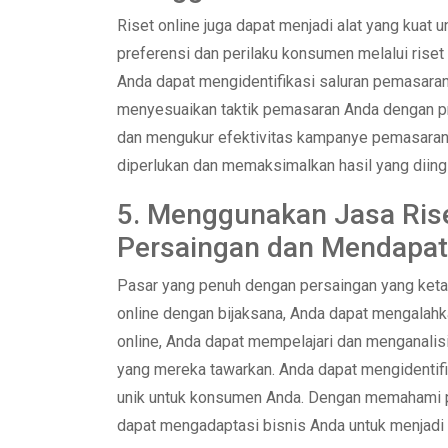
Riset online juga dapat menjadi alat yang kua
preferensi dan perilaku konsumen melalui rise
Anda dapat mengidentifikasi saluran pemasaran
menyesuaikan taktik pemasaran Anda dengan pref
dan mengukur efektivitas kampanye pemasara
diperlukan dan memaksimalkan hasil yang diing
5. Menggunakan Jasa Ris
Persaingan dan Mendapat
Pasar yang penuh dengan persaingan yang ketat
online dengan bijaksana, Anda dapat mengalahk
online, Anda dapat mempelajari dan menganalisi
yang mereka tawarkan. Anda dapat mengidentifik
unik untuk konsumen Anda. Dengan memahami pas
dapat mengadaptasi bisnis Anda untuk menjadi l