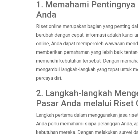
1. Memahami Pentingnya R
Anda
Riset online merupakan bagian yang penting da
berubah dengan cepat, informasi adalah kunci 
online, Anda dapat memperoleh wawasan mendala
memberikan pemahaman yang lebih baik tentang
memenuhi kebutuhan tersebut. Dengan memahami 
mengambil langkah-langkah yang tepat untuk 
percaya diri.
2. Langkah-langkah Menge
Pasar Anda melalui Riset 
Langkah pertama dalam menggunakan jasa riset 
Anda perlu memahami siapa pelanggan Anda, a
kebutuhan mereka. Dengan melakukan survei dan