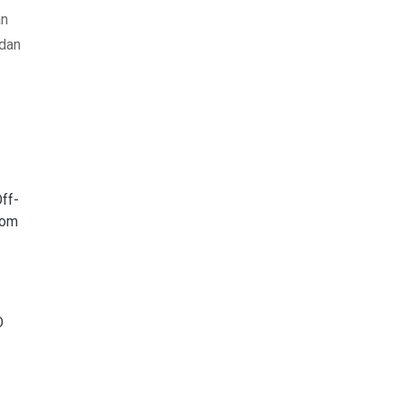
an
 dan
ff-
com
O