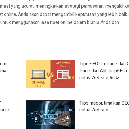
rmasi yang akurat, meningkatkan strategi pemasaran, mengalahk
et online, Anda akan dapat mengambil keputusan yang lebih baik
u untuk menggunakan jasa riset online dalam bisnis Anda dan
gar
Tips SEO On-Page dan O
ama
Page dari Ahli RajaSEO.
untuk Website Anda
1
Tips megoptimalkan SE
gsung
untuk Website