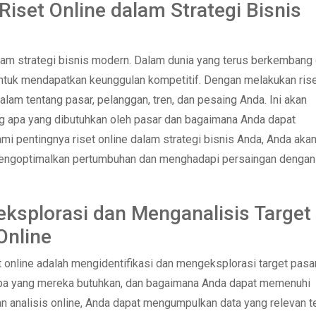
iset Online dalam Strategi Bisnis
lam strategi bisnis modern. Dalam dunia yang terus berkembang
untuk mendapatkan keunggulan kompetitif. Dengan melakukan ris
m tentang pasar, pelanggan, tren, dan pesaing Anda. Ini akan
 apa yang dibutuhkan oleh pasar dan bagaimana Anda dapat
pentingnya riset online dalam strategi bisnis Anda, Anda akan
mengoptimalkan pertumbuhan dan menghadapi persaingan dengan 
ksplorasi dan Menganalisis Target
Online
online adalah mengidentifikasi dan mengeksplorasi target pasa
pa yang mereka butuhkan, dan bagaimana Anda dapat memenuhi
 analisis online, Anda dapat mengumpulkan data yang relevan t