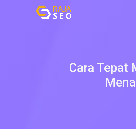
Cara Tepat 
Menan