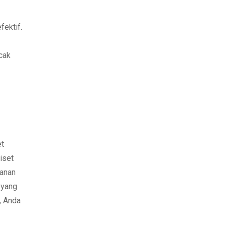
fektif.
cak
et
iset
yanan
 yang
, Anda