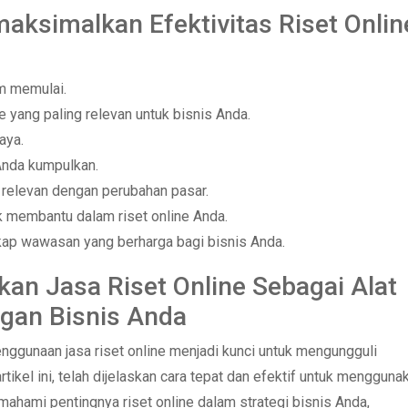
maksimalkan Efektivitas Riset Onlin
um memulai.
e yang paling relevan untuk bisnis Anda.
aya.
 Anda kumpulkan.
p relevan dengan perubahan pasar.
uk membantu dalam riset online Anda.
gkap wawasan yang berharga bagi bisnis Anda.
an Jasa Riset Online Sebagai Alat
gan Bisnis Anda
nggunaan jasa riset online menjadi kunci untuk mengungguli
ikel ini, telah dijelaskan cara tepat dan efektif untuk mengguna
mahami pentingnya riset online dalam strategi bisnis Anda,