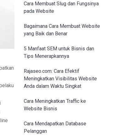
Cara Membuat Slug dan Fungsinya
pada Website
Bagaimana Cara Membuat Website
yang Baik dan Benar
5 Manfaat SEM untuk Bisnis dan
Tips Menerapkannya
patkan
Rajaseo.com: Cara Efektif
Meningkatkan Visibilitas Website
 pelaku
Anda dalam Waktu Singkat
Cara Meningkatkan Traffic ke
i
Website Bisnis
i
line
Cara Mendapatkan Database
Pelanggan