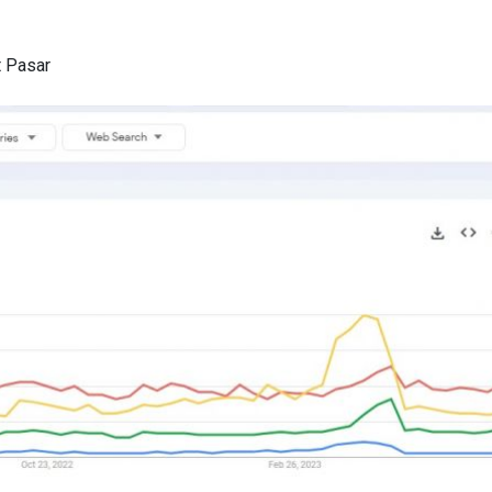
 Pasar