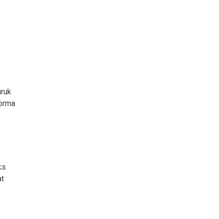
ruk
forma
ks
at