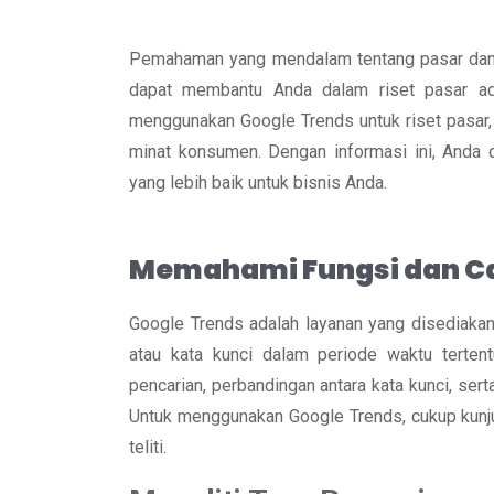
Pemahaman yang mendalam tentang pasar dan p
dapat membantu Anda dalam riset pasar ad
menggunakan Google Trends untuk riset pasar,
minat konsumen. Dengan informasi ini, Anda
yang lebih baik untuk bisnis Anda.
Memahami Fungsi dan C
Google Trends adalah layanan yang disediakan
atau kata kunci dalam periode waktu terte
pencarian, perbandingan antara kata kunci, se
Untuk menggunakan Google Trends, cukup kunju
teliti.