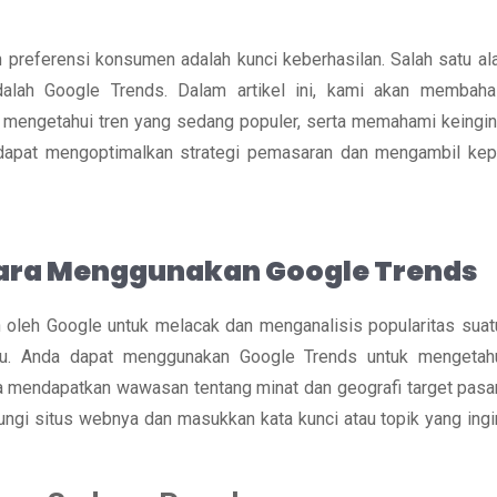
referensi konsumen adalah kunci keberhasilan. Salah satu al
alah Google Trends. Dalam artikel ini, kami akan membaha
 mengetahui tren yang sedang populer, serta memahami keingi
 dapat mengoptimalkan strategi pemasaran dan mengambil kep
ara Menggunakan Google Trends
 oleh Google untuk melacak dan menganalisis popularitas suat
ntu. Anda dapat menggunakan Google Trends untuk mengetahu
rta mendapatkan wawasan tentang minat dan geografi target pasa
ngi situs webnya dan masukkan kata kunci atau topik yang ing