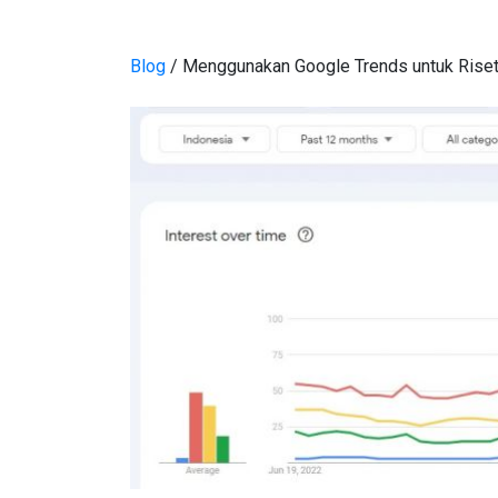
Blog
/ Menggunakan Google Trends untuk Riset