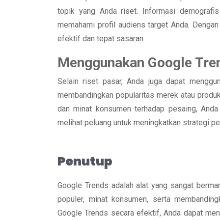
topik yang Anda riset. Informasi demografi
memahami profil audiens target Anda. Dengan
efektif dan tepat sasaran.
Menggunakan Google Tren
Selain riset pasar, Anda juga dapat menggu
membandingkan popularitas merek atau produk
dan minat konsumen terhadap pesaing, Anda 
melihat peluang untuk meningkatkan strategi p
Penutup
Google Trends adalah alat yang sangat berm
populer, minat konsumen, serta membanding
Google Trends secara efektif, Anda dapat me