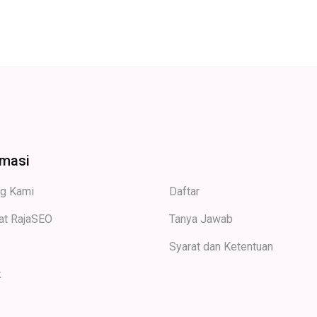
rmasi
ng Kami
Daftar
at RajaSEO
Tanya Jawab
Syarat dan Ketentuan
k