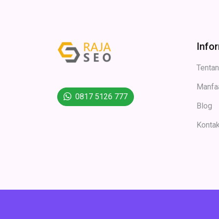
Info
Tenta
Manfa
0817 5126 777
Blog
Konta