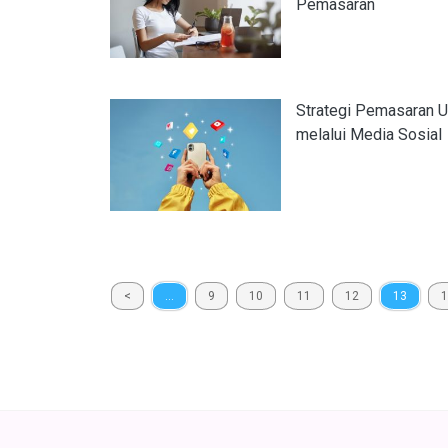
Pemasaran
Strategi Pemasaran
melalui Media Sosial
<
...
9
10
11
12
13
1