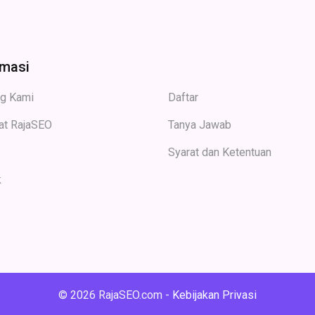
rmasi
ng Kami
Daftar
at RajaSEO
Tanya Jawab
Syarat dan Ketentuan
k
© 2026 RajaSEO.com
-
Kebijakan Privasi