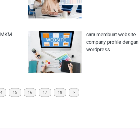
 UMKM
cara membuat website
company profile dengan
wordpress
4
15
16
17
18
>