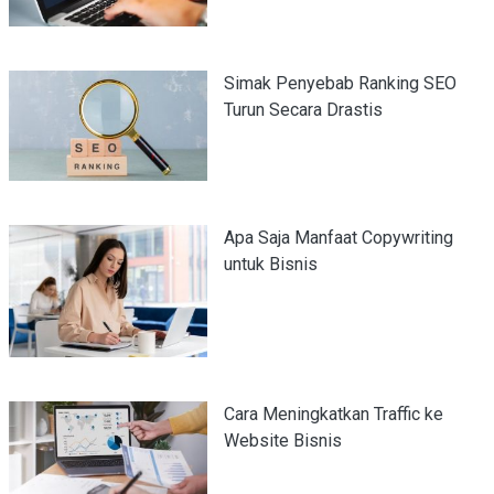
Simak Penyebab Ranking SEO
Turun Secara Drastis
Apa Saja Manfaat Copywriting
untuk Bisnis
Cara Meningkatkan Traffic ke
Website Bisnis