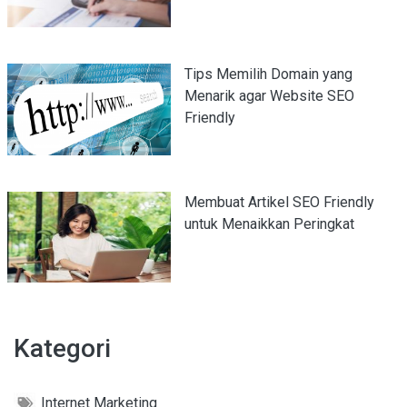
Tips Memilih Domain yang
Menarik agar Website SEO
Friendly
Membuat Artikel SEO Friendly
untuk Menaikkan Peringkat
Kategori
Internet Marketing