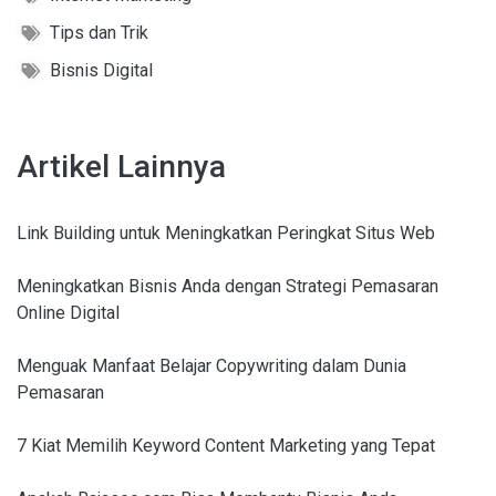
Tips dan Trik
Bisnis Digital
Artikel Lainnya
Link Building untuk Meningkatkan Peringkat Situs Web
Meningkatkan Bisnis Anda dengan Strategi Pemasaran
Online Digital
Menguak Manfaat Belajar Copywriting dalam Dunia
Pemasaran
7 Kiat Memilih Keyword Content Marketing yang Tepat